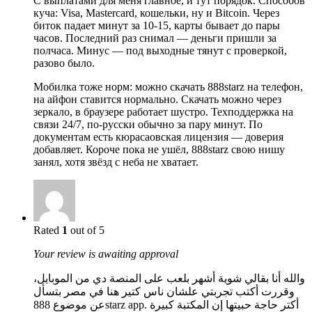
С выплатами для меня главное, и тут порядок. Способов
куча: Visa, Mastercard, кошельки, ну и Bitcoin. Через
биток падает минут за 10-15, карты бывает до пары
часов. Последний раз снимал — деньги пришли за
полчаса. Минус — под выходные тянут с проверкой,
разово было.
Мобилка тоже норм: можно скачать 888starz на телефон,
на айфон ставится нормально. Скачать можно через
зеркало, в браузере работает шустро. Техподдержка на
связи 24/7, по-русски обычно за пару минут. По
документам есть кюрасаовская лицензия — доверия
добавляет. Короче пока не ушёл, 888starz свою нишу
занял, хотя звёзд с неба не хватает.
Rated
1
out of 5
Your review is awaiting approval
والله أنا بقالي شوية أشهر بلعب على المنصة دي من الموبايل،
وقررت أكتب تجربتي علشان ناس كتير هنا في مصر بتسأل
عن موضوع 888starz app. أكتر حاجة حبيتها إن المكتبة كبيرة