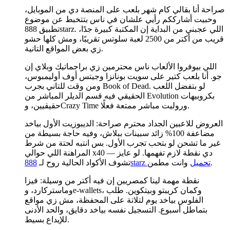
صراحة أنا بقالي كام شهر بلعب على المنصة دي من الموبايل،
وحبيت أشارككم رأيي علشان في ناس بتتخبط عن موضوع
تطبيق 888starz. اللي عجبني من البداية إن المكتبة كبيرة جدًا،
قريب من أكتر من 2500 لعبة سلوتس تقريبًا، ومش كلها حشو
زي بعض المواقع التانية.
اللي بيوفروا الألعاب ناس محترمين زي براجماتيك وبلاي إن
جو. أنا بلعب كتير على سويت بونانزا وجيتس أوف أوليمبوس،
ومن وقت للتاني بجرب Book of Dead. لو بتفضل اللعب
الحقيقي فيه قسم الديلر المباشر من Evolution بكروبيهات
حقيقيين، وCrazy Time وروليت مباشر ممتعة فعلًا.
العروض للاعبين الجداد محترم صراحة: الديبوزيت الأول بياخد
مضاعفة 100% زائد سبينات ببلاش، وفيه حاجة بسيطة من
غير ما تشحن لو بتحب تجرب الأول. بس انتبه لحتة من شرط
المراهنة اللي حوالي x40 — دي نقطة لازم تفهمها. لو عايز
وانت مطمن.
888starz تحميل
تشوف الأكواد الحالية روح لـ
نقطة مهمة لينا كمصريين إن فيه أكتر من وسيلة: فيزا
وماستركارد، وe-wallets، وكمان كريبتو وبيتكوين. طلب
الفلوس بياخد يوم لتلاتة على المحفظة، مش زي مواقع
بتماطل أسبوع. التسجيل نفسه بياخد دقايق، والحد الأدنى
للإيداع بسيط.