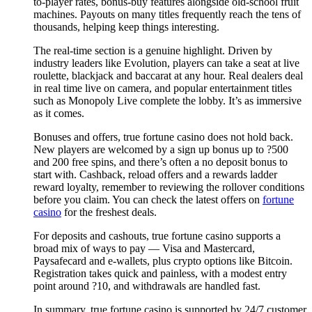
to-player rates, bonus-buy features alongside old-school fruit
machines. Payouts on many titles frequently reach the tens of
thousands, helping keep things interesting.
The real-time section is a genuine highlight. Driven by
industry leaders like Evolution, players can take a seat at live
roulette, blackjack and baccarat at any hour. Real dealers deal
in real time live on camera, and popular entertainment titles
such as Monopoly Live complete the lobby. It’s as immersive
as it comes.
Bonuses and offers, true fortune casino does not hold back.
New players are welcomed by a sign up bonus up to ?500
and 200 free spins, and there’s often a no deposit bonus to
start with. Cashback, reload offers and a rewards ladder
reward loyalty, remember to reviewing the rollover conditions
before you claim. You can check the latest offers on
fortune
casino
for the freshest deals.
For deposits and cashouts, true fortune casino supports a
broad mix of ways to pay — Visa and Mastercard,
Paysafecard and e-wallets, plus crypto options like Bitcoin.
Registration takes quick and painless, with a modest entry
point around ?10, and withdrawals are handled fast.
In summary, true fortune casino is supported by 24/7 customer