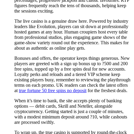
percentages, progressive jackpots and classic favourites. RTP
figures frequently reach the tens of thousands, helping keep
the sessions exciting.
The live casino is a genuine draw here. Powered by industry
leaders like Evolution, players can sit down at professionally
hosted games at any hour. Human croupiers host every table
from professional studios, plus engaging game shows of the
game-show variety round out the experience. This makes for
about as authentic as online play gets.
Bonuses and offers, the operator keeps things generous. New
players are greeted with a sign up bonus up to ?500 and 200
free spins, topped up by a free spins deal for new accounts.
Loyalty perks and reloads and a tiered VIP scheme keep
existing players busy, remember to reviewing the playthrough
terms on each promo. UK readers can check the latest offers
at
true fortune 50 free spins no deposit
for the freshest deals.
When it’s time to bank, the site accepts plenty of banking
options — debit cards, Skrill and Neteller, alongside
cryptocurrency. Getting started is just a couple of minutes,
with a modest minimum deposit around ?10, while cashouts
are processed swiftly.
To wrap up, the true casino is supported by round-the-clock