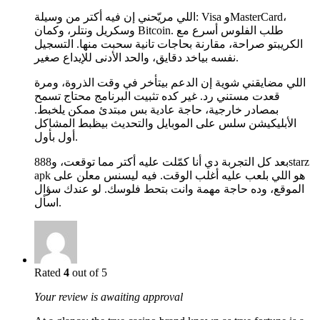
اللي مريّحني إن فيه أكتر من وسيلة: Visa وMasterCard،
وسكريل ونتلر، وكمان Bitcoin. طلب الفلوس أسرع مع
الكريبتو صراحة، مقارنة بحاجات تانية سحبت منها. التسجيل
نفسه بياخد دقايق، والحد الأدنى للإيداع صغير.
اللي مضايقني شوية إن الدعم بيتأخر في وقت الذروة، ومرة
قعدت مستني رد. غير كده تثبيت البرنامج محتاج تسمح
بمصادر خارجية، حاجة عادية بس مبتدئ ممكن يلخبط.
الأبليكيشن سلس على الموبايل والتحديث بيظبط المشاكل
أول بأول.
بعد كل التجربة دي أنا كمّلت عليه أكتر مما توقعت، و888starz
apk هو اللي بلعب عليه أغلب الوقت. فيه ليسنس معلن على
الموقع، وده حاجة مهمة وانت بتحط فلوسك. لو عندك سؤال
اسأل.
Rated
4
out of 5
Your review is awaiting approval