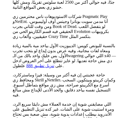
جدًا، فيه حوالي أكتر من 2500 لعبة سلوتس تقريبًا، ومش كلها
حشو زي بعض المواقع التانية.
شركات الاستوديوهات ناس محترمين زي Pragmatic Play
وNetEnt. أنا مدمن سويت بونانزا وجيتس أوف أوليمبوس،
ومن وقت للتاني بجرب Book of Dead. لو بتفضل اللعب
الحقيقي فيه قسم الكازينو الحي من Evolution بكروبيهات
حقيقيين، وألعاب زي Crazy Time بتكسر الملل.
بالنسبة للبونص كويس: الديبوزيت الأول بياخد مية بالمية زيادة
ومعاه لفات مجانية، وفيه عرض بدون إيداع لو بتحب تجرب
الأول. بس خليك واخد بالك من الـwagering اللي حوالي x40 —
دي مش حاجة تعديها. لو عايز تتطلع على آخر العروض ادخل
علطول.
على
تنزيل تطبيق 888
حاجة عجبتني إن فيه أكتر من وسيلة: فيزا وماستركارد،
ومحافظ زي Skrill وNeteller، وكمان كريبتو وبيتكوين. السحب
أسرع مع الكريبتو صراحة، مش زي مواقع بتماطل أسبوع.
التسجيل نفسه بياخد دقايق، والحد الأدنى للإيداع مش مبالغ
فيه.
اللي مضايقني شوية إن خدمة العملاء مش دايمًا سريع الرد،
ومرة استنيت شوية على الشات. غير كده تنزيل التطبيق على
الأندرويد بيطلب إعدادات يدوية شوية، مش صعبة بس تحتاج