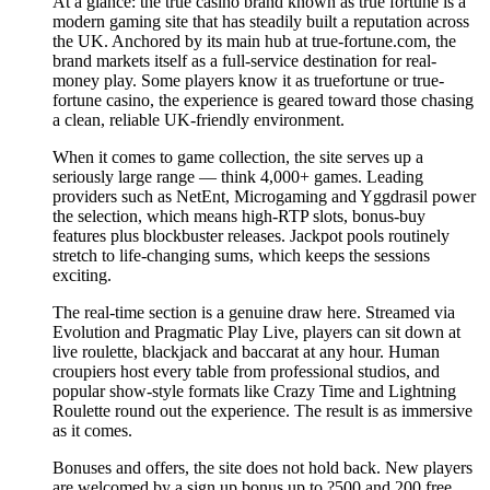
At a glance: the true casino brand known as true fortune is a
modern gaming site that has steadily built a reputation across
the UK. Anchored by its main hub at true-fortune.com, the
brand markets itself as a full-service destination for real-
money play. Some players know it as truefortune or true-
fortune casino, the experience is geared toward those chasing
a clean, reliable UK-friendly environment.
When it comes to game collection, the site serves up a
seriously large range — think 4,000+ games. Leading
providers such as NetEnt, Microgaming and Yggdrasil power
the selection, which means high-RTP slots, bonus-buy
features plus blockbuster releases. Jackpot pools routinely
stretch to life-changing sums, which keeps the sessions
exciting.
The real-time section is a genuine draw here. Streamed via
Evolution and Pragmatic Play Live, players can sit down at
live roulette, blackjack and baccarat at any hour. Human
croupiers host every table from professional studios, and
popular show-style formats like Crazy Time and Lightning
Roulette round out the experience. The result is as immersive
as it comes.
Bonuses and offers, the site does not hold back. New players
are welcomed by a sign up bonus up to ?500 and 200 free