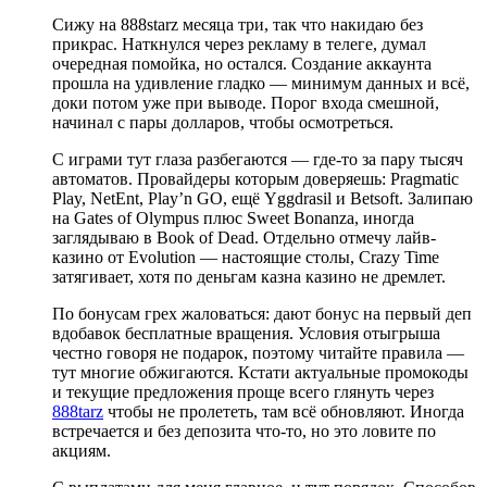
Сижу на 888starz месяца три, так что накидаю без
прикрас. Наткнулся через рекламу в телеге, думал
очередная помойка, но остался. Создание аккаунта
прошла на удивление гладко — минимум данных и всё,
доки потом уже при выводе. Порог входа смешной,
начинал с пары долларов, чтобы осмотреться.
С играми тут глаза разбегаются — где-то за пару тысяч
автоматов. Провайдеры которым доверяешь: Pragmatic
Play, NetEnt, Play’n GO, ещё Yggdrasil и Betsoft. Залипаю
на Gates of Olympus плюс Sweet Bonanza, иногда
заглядываю в Book of Dead. Отдельно отмечу лайв-
казино от Evolution — настоящие столы, Crazy Time
затягивает, хотя по деньгам казна казино не дремлет.
По бонусам грех жаловаться: дают бонус на первый деп
вдобавок бесплатные вращения. Условия отыгрыша
честно говоря не подарок, поэтому читайте правила —
тут многие обжигаются. Кстати актуальные промокоды
и текущие предложения проще всего глянуть через
888tarz
чтобы не пролететь, там всё обновляют. Иногда
встречается и без депозита что-то, но это ловите по
акциям.