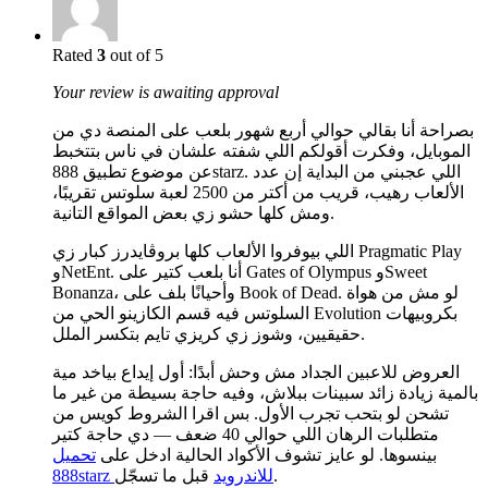
Rated
3
out of 5
Your review is awaiting approval
بصراحة أنا بقالي حوالي أربع شهور بلعب على المنصة دي من
الموبايل، وفكرت أقولكم اللي شفته علشان في ناس بتتخبط
عن موضوع تطبيق 888starz. اللي عجبني من البداية إن عدد
الألعاب رهيب، قريب من أكتر من 2500 لعبة سلوتس تقريبًا،
ومش كلها حشو زي بعض المواقع التانية.
اللي بيوفروا الألعاب كلها بروڤايدرز كبار زي Pragmatic Play
وNetEnt. أنا بلعب كتير على Gates of Olympus وSweet
Bonanza، وأحيانًا بلف على Book of Dead. لو مش من هواة
السلوتس فيه قسم الكازينو الحي من Evolution بكروبيهات
حقيقيين، وشوز زي كريزي تايم بتكسر الملل.
العروض للاعبين الجداد مش وحش أبدًا: أول إيداع بياخد مية
بالمية زيادة زائد سبينات ببلاش، وفيه حاجة بسيطة من غير ما
تشحن لو بتحب تجرب الأول. بس اقرا الشروط كويس من
متطلبات الرهان اللي حوالي 40 ضعف — دي حاجة كتير
بينسوها. لو عايز تشوف الأكواد الحالية ادخل على
تحميل
قبل ما تسجّل.
888starz للاندرويد