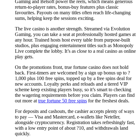
Gaming and Betsoft power the reels, which means generous
return-to-player rates, bonus-buy features plus classic
favourites. Payouts on many titles often reach life-changing
sums, helping keep the sessions exciting.
The live casino is another strength. Streamed via Evolution
Gaming, you can take a seat at professionally hosted games at
any hour. Trained hosts host every table from purpose-built
studios, plus engaging entertainment titles such as Monopoly
Live complete the lobby. It’s as close to a real casino as online
play gets.
On the promotions front, true fortune casino does not hold
back. First-timers are welcomed by a sign up bonus up to ?
1,000 plus 100 free spins, topped up by a free spins deal for
new accounts. Loyalty perks and reloads and a tiered VIP
scheme keep existing players busy, so it’s smart to checking
the wagering requirements before you claim. Players can find
out more at
true fortune 50 free spins
for the freshest deals.
For deposits and cashouts, the cashier accepts plenty of ways
to pay — Visa and Mastercard, e-wallets like Neteller,
alongside cryptocurrency. Registration takes refreshingly fast,
with a low entry point of about ?10, and withdrawals land
quickly.